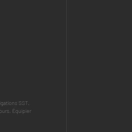
igations SST. 
urs, Équipier 