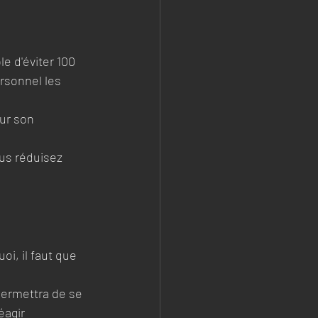
e d'éviter 100 
rsonnel les 
ur son 
us réduisez 
i, il faut que 
permettra de se 
éagir 