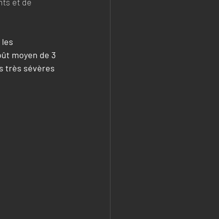
nts et de 
 les 
oût moyen de 3 
s très sévères 