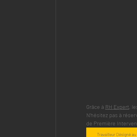
Grâce à 
RH Expert
, l
N’hésitez pas à réser
de Première Intervent
Travailleur Désigné au 