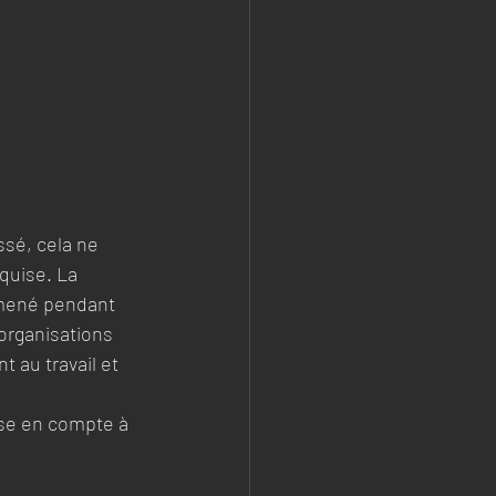
ssé, cela ne 
quise. La 
é mené pendant 
organisations 
 au travail et 
rise en compte à 