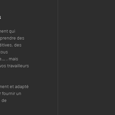
s
ent qui 
mprendre des 
itives, des 
tous 
.. , mais 
os travailleurs 
ent et adapté 
 fournir un 
 de 