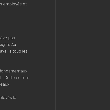
vos employés et 
elève pas 
signé. Au 
avail à tous les 
 fondamentaux 
.  Cette culture 
veaux 
ployés la 