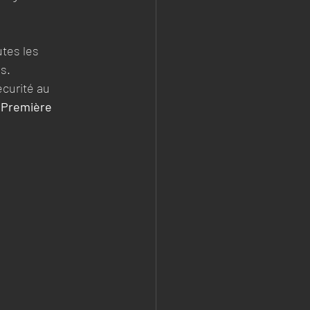
tes les 
s. 
curité au 
e Première 