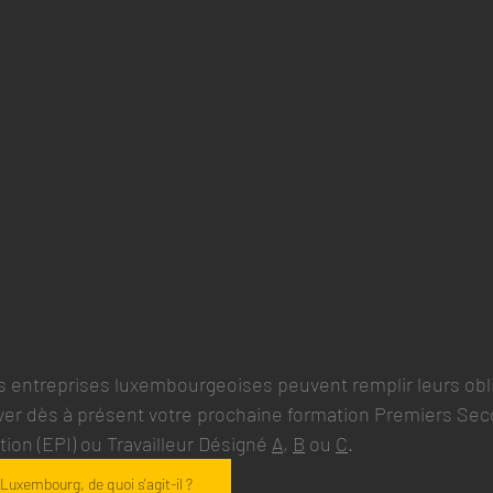
es entreprises luxembourgeoises peuvent remplir leurs obl
ver dès à présent votre prochaine formation Premiers Seco
ion (EPI) ou Travailleur Désigné 
A
, 
B
 ou 
C
.
Luxembourg, de quoi s'agit-il ?